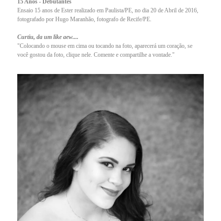
15 Anos - Debutantes
Ensaio 15 anos de Ester realizado em Paulista/PE, no dia 20 de Abril de 2016,
fotografado por Hugo Maranhão, fotografo de Recife/PE.
Curtiu, da um like aew....
"Colocando o mouse em cima ou tocando na foto, aparecerá um coração, se
você gostou da foto, clique nele. Comente e compartilhe a vontade."