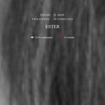
ENSAIO - 15 ANOS
PAULISTA/PE
10/JUNHO/2016
ESTER
2154
visualizações
13
curtidas