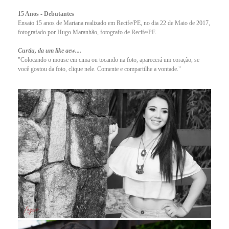
15 Anos - Debutantes
Ensaio 15 anos de Mariana realizado em Recife/PE, no dia 22 de Maio de 2017,
fotografado por Hugo Maranhão, fotografo de Recife/PE.
Curtiu, da um like aew....
"Colocando o mouse em cima ou tocando na foto, aparecerá um coração, se
você gostou da foto, clique nele. Comente e compartilhe a vontade."