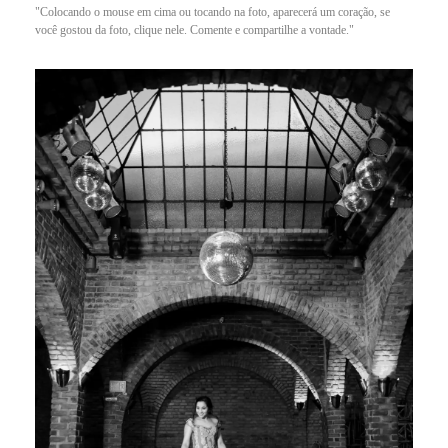
"Colocando o mouse em cima ou tocando na foto, aparecerá um coração, se
você gostou da foto, clique nele. Comente e compartilhe a vontade."