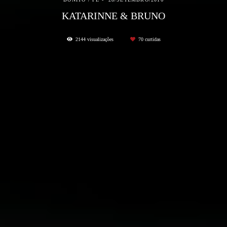
KATARINNE & BRUNO
2144
visualizações
70
curtidas