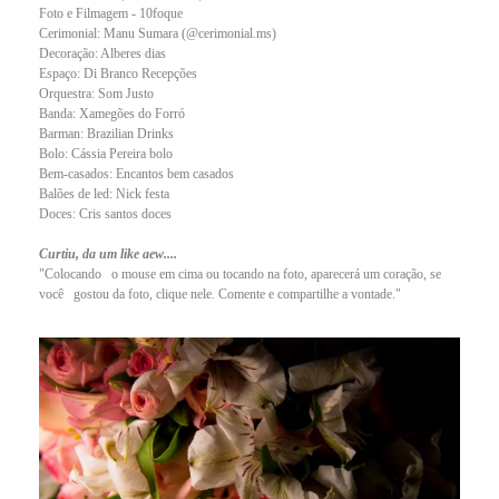
Foto e Filmagem - 10foque
Cerimonial: Manu Sumara (@cerimonial.ms)
Decoração: Alberes dias
Espaço: Di Branco Recepções
Orquestra: Som Justo
Banda: Xamegões do Forró
Barman: Brazilian Drinks
Bolo: Cássia Pereira bolo
Bem-casados: Encantos bem casados
Balões de led: Nick festa
Doces: Cris santos doces
Curtiu, da um like aew....
"Colocando o mouse em cima ou tocando na foto, aparecerá um coração, se
você gostou da foto, clique nele. Comente e compartilhe a vontade."