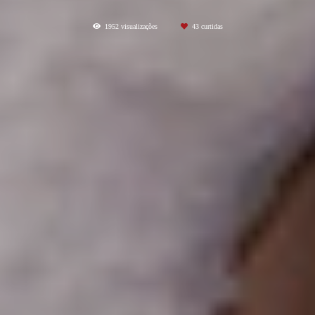
1952
visualizações
43
curtidas