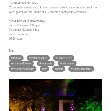
Curtiu, da um like aew....
"Colocando o mouse em cima ou tocando na foto, aparecerá um coração, se
você gostou da foto, clique nele. Comente e compartilhe a vontade."
Ficha Técnica (Fornecedores):
Foto e Filmagem: 10foque
Cerimonial: Daniele Silva
Local: Ballroom
DJ Ericson
Tags
#15anos
#festade15anos
#15anosrecife
#ensaiode15anos
#debutante
#debutantes
#ensaiodedebutante
#xv
#debut
#festadedebutante