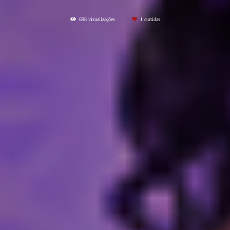
698
visualizações
1
curtidas